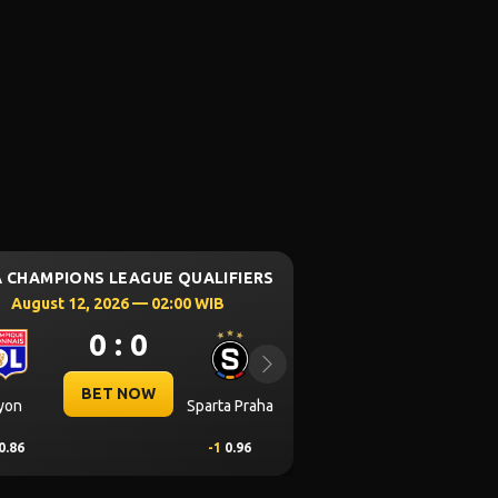
, or
Tombstone Slaughter
A CHAMPIONS LEAGUE QUALIFIERS
August 11, 2026 — 22:59 WIB
0 : 0
Next
BET NOW
Union Saint-
 Glimt
Gilloise
5
0.81
-0.75
-0.99
ce
San Quentin 2: Death