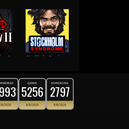
dow 2
Stockholm Syndrome
PANESE6D
QATAR
HONGKONG
993
5256
2797
/8/2026
8/8/2026
8/8/2026
ers
Brute Force: Alien
Onslaught