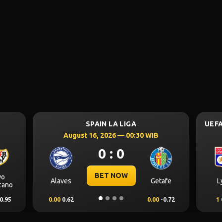
8/8/2026
8/8/2026
od Diamond
Home of the Brave
Dead, Dead
Deader
IERS
UEFA CHAMPIONS LEAGUE QUALIFIERS
UEF
August 12, 2026 — 01:15 WIB
0 : 0
BET NOW
Slovan
bahce
Mjallby
Bodo
Bratislava
.87
0.5
0.83
-0.5
0.99
0.7
Munchies
Outsourced: Slash
Brute For