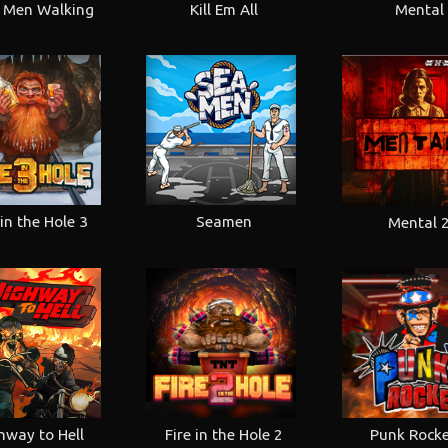
 Men Walking
Kill Em All
Mental
 in the Hole 3
Seamen
Mental 
hway to Hell
Fire in the Hole 2
Punk Rocke