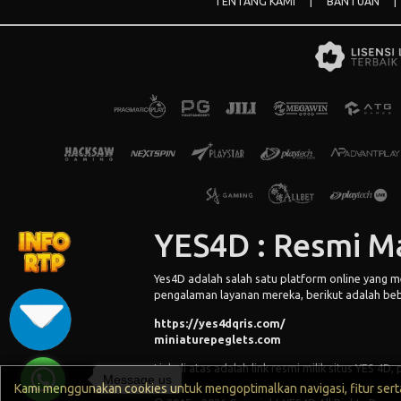
TENTANG KAMI
|
BANTUAN
|
Tombstone: No Mercy
Pixies vs Pirates
Infec
YES4D : Resmi M
Yes4D
adalah salah satu platform online yang m
pengalaman layanan mereka, berikut adalah beb
https://yes4dqris.com/
miniaturepeglets.com
Link di atas adalah link resmi milik situs YES 4D,
Message us
Kami menggunakan cookies untuk mengoptimalkan navigasi, fitur serta