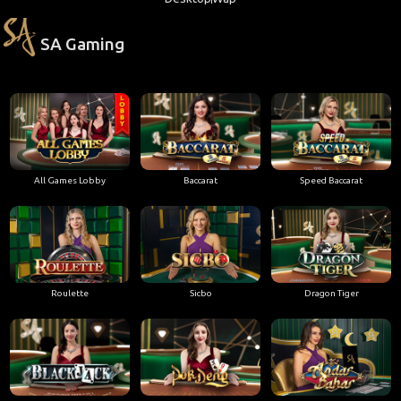
SA Gaming
All Games Lobby
Baccarat
Speed Baccarat
Roulette
Sicbo
Dragon Tiger