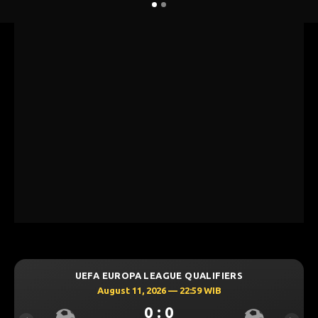
QUALIFIERS
SPAIN LA LIGA
2:59 WIB
August 16, 2026 — 02:30 W
0 : 0