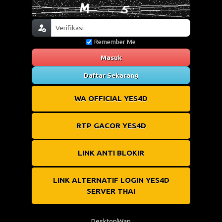
Remember Me
Masuk
Daftar Sekarang
WA OFFICIAL YES4D
RTP GACOR YES4D
LINK ANTI BLOKIR
LINK ALTERNATIF LOGIN YES4D
SERVER THAI
Desktop
Wap