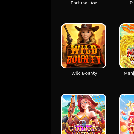
Fortune Lion
P
Wild Bounty
Mahj