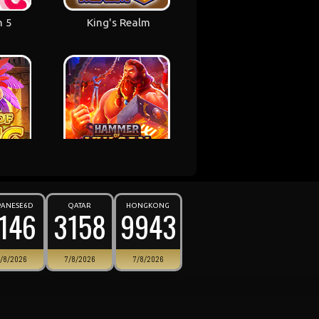
h 5
King's Realm
ztec
Hammer of Vulcan
PANESE6D
QATAR
HONGKONG
146
3158
9943
/8/2026
7/8/2026
7/8/2026