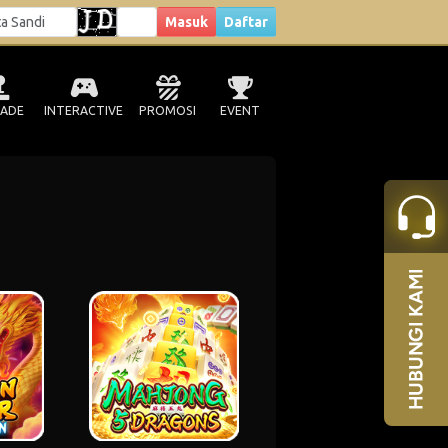
 memeriksa rekening yang aktif sebelum melakukan deposit
Masuk
Daftar
ADE
INTERACTIVE
PROMOSI
EVENT