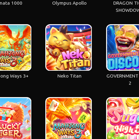
inata 1000
Olympus Apollo
DRAGON TI
SHOWDO
ong Ways 3+
Neko Titan
GOVERNMENT 
2