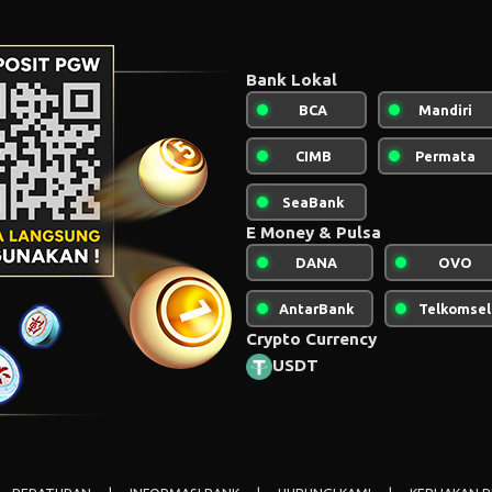
Bank Lokal
BCA
Mandiri
CIMB
Permata
 of Gold Miner
G Kong
Master of Gol
SeaBank
2
E Money & Pulsa
DANA
OVO
AntarBank
Telkomsel
Crypto Currency
USDT
ypto Verse
Thriller Town
DJ Seal