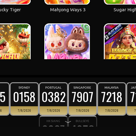
ucky Tiger
Mahjong Ways 3
Sugar Hig
ichu Pichu
Labuby
Legacy Of A
L
SYDNEY
PORTUGAL
SINGAPORE
MALAYSIA
JA
15
0158
0382
7907
7218
7
26
7/8/2026
7/8/2026
7/8/2026
7/8/2026
7
HK SIANG
BULLSEYE
8867
4853