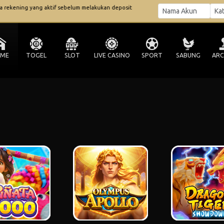
ening yang aktif sebelum melakukan deposit
Diharapkan untuk selalu
ME
TOGEL
SLOT
LIVE CASINO
SPORT
SABUNG
ARC