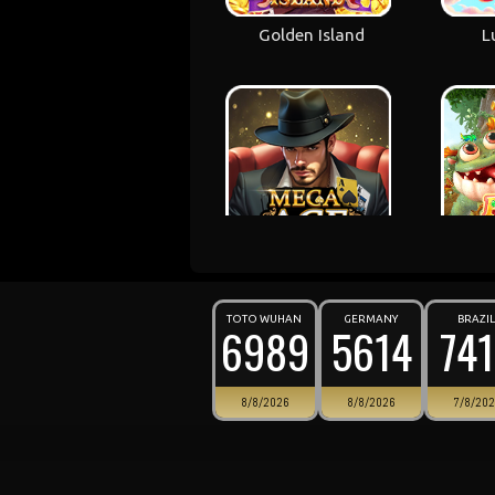
Golden Island
L
Mega Ace
P
TOTO WUHAN
GERMANY
BRAZI
6989
5614
74
8/8/2026
8/8/2026
7/8/20